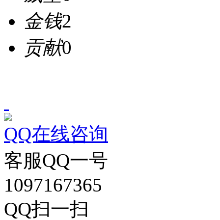
金钱
2
贡献
0
QQ在线咨询
客服QQ一号
1097167365
QQ扫一扫