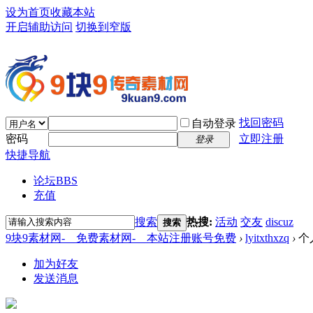
设为首页
收藏本站
开启辅助访问
切换到窄版
找回密码
自动登录
密码
立即注册
登录
快捷导航
论坛
BBS
充值
搜索
热搜:
活动
交友
discuz
搜索
9块9素材网-＿免费素材网-＿本站注册账号免费
›
lyitxthxzq
›
个
加为好友
发送消息