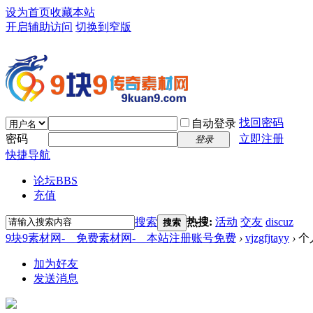
设为首页
收藏本站
开启辅助访问
切换到窄版
找回密码
自动登录
密码
立即注册
登录
快捷导航
论坛
BBS
充值
搜索
热搜:
活动
交友
discuz
搜索
9块9素材网-＿免费素材网-＿本站注册账号免费
›
vjzgfjtayy
›
个
加为好友
发送消息