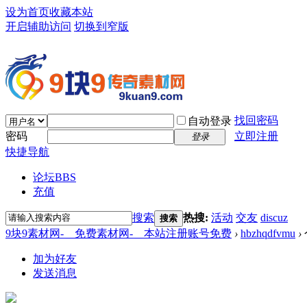
设为首页
收藏本站
开启辅助访问
切换到窄版
找回密码
自动登录
密码
立即注册
登录
快捷导航
论坛
BBS
充值
搜索
热搜:
活动
交友
discuz
搜索
9块9素材网-＿免费素材网-＿本站注册账号免费
›
hbzhqdfvmu
›
加为好友
发送消息