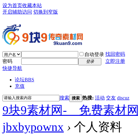
设为首页
收藏本站
开启辅助访问
切换到窄版
找回密码
自动登录
密码
立即注册
登录
快捷导航
论坛
BBS
充值
搜索
热搜:
活动
交友
discuz
搜索
9块9素材网-＿免费素材
jbxbypownx
›
个人资料