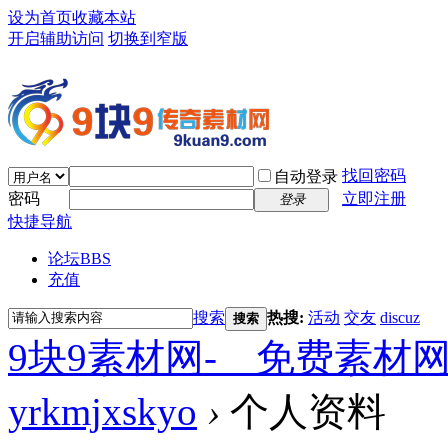
设为首页
收藏本站
开启辅助访问
切换到窄版
找回密码
自动登录
密码
立即注册
登录
快捷导航
论坛
BBS
充值
搜索
热搜:
活动
交友
discuz
搜索
9块9素材网-＿免费素材
yrkmjxskyo
›
个人资料